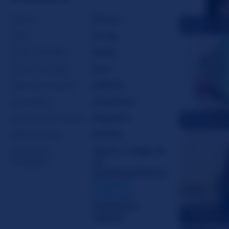
Altura
173 cm
bratmonste
Peso
54 kg
Color De Pelo
Rubio
Color De Ojos
Azul
Tipo De Cuerpo
Atlético
Etnicidad
Caucásica
Tamaño De Copa
Pequeño
Reverie_Rol
Vello Púbico
Pelada
Atributos
Voyeur
,
Juego de
Traviesos
rol
,
Stockings/Nylons
,
Garganta
Profunda
,
Interactive
LoneStarAn
vibrator