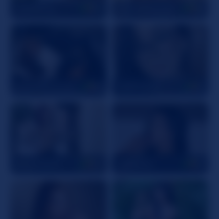
AdelleGrey
24
NemesisVelvett
22
EmmaPrinncess
19
GABYHANK
21
BrianaWells
24
LisWalton
25