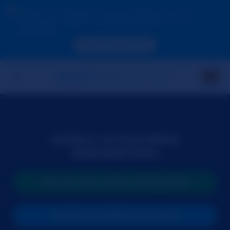
Debido a tu ubicación, primero debes crear una
cuenta para validar tu edad para poder ver los
contenidos.
ACCEDE AHORA
MODELO ACTUALMENTE
DESCONECTADA
INICIAR UNA NUEVA BÚSQUEDA
UNIRSE AL PRÓXIMO SHOW