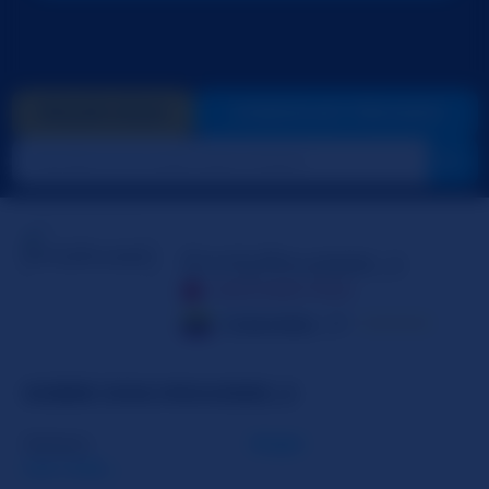
PAGAR GOLD
VIDEOCHAT PRIVADO
EmilyRoussee_s
DESCONECTADA
Colombia
27
☆☆☆☆☆
SOBRE EMILYROUSSEE_S
Género
Mujer
Lee mas...
Orientación Sexual
Bisexual