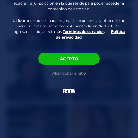
edad en la jurisdicción en la que reside para poder acceder al
Atributos Traviesos
Ropa interior
,
contenido de este sitio.
Nalgadas/Bofetadas
,
Juego de rol
,
Utilizamos cookies para mejorar tu experiencia y ofrecerte un
servicio más personalizado. Al hacer clic en "ACEPTO" e
Afeitado
,
Garganta
ingresar al sitio, acepta sus
Términos de servicio
y la
Política
Profunda
de privacidad
.
KatKobain
41
VelvetLuna26
41
ACEPTO
Abandonar el sitio
DianaOchoa
43
Cupcakecutie449
26